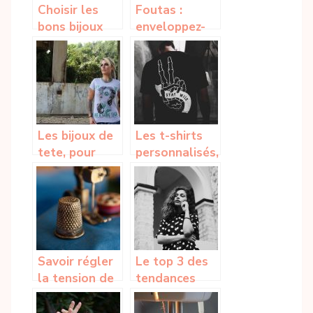
Choisir les
Foutas :
bons bijoux
enveloppez-
pour parfaire
vous de
son look
douceur et de
style pour un
confort
inegale
Les bijoux de
Les t-shirts
tete, pour
personnalisés,
qu’elle apport
leurs points
dans votre
positifs
look?
Savoir régler
Le top 3 des
la tension de
tendances
votre
printemps
surjeteuse
2020