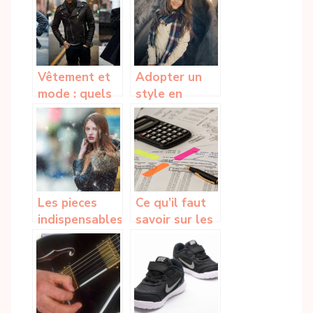
raisons d’en
comment en
utiliser
porter ?
Vêtement et
Adopter un
mode : quels
style en
sont les
cachemire
styles
pour l’hiver,
vestimentaires
les must-have
chez l’homme
pour son
?
dressing !
Les pieces
Ce qu’il faut
indispensables
savoir sur les
a avoir dans
frais Vinted
son dressing
pour l’hiver.