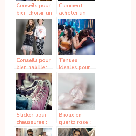
Conseils pour
Comment
bien choisir un
acheter un
pantalon pour
collier en
homme
argent à
pendentif
Conseils pour
Tenues
bien habiller
ideales pour
les enfants
une sortie en
tout en
boite de nuit
respectant le
budget
Sticker pour
Bijoux en
chaussures :
quartz rose :
les bonnes
pourquoi et