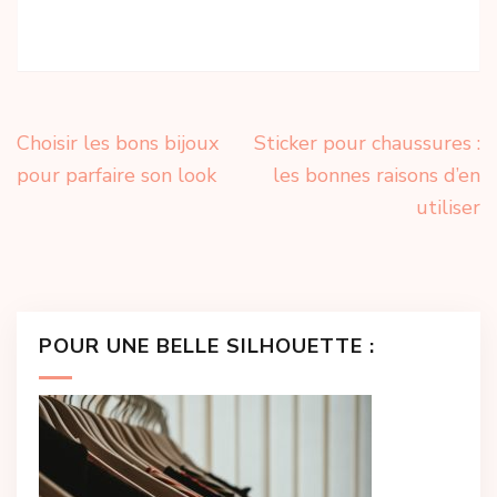
inverse pour
sans trier les
magnifier ses
couleurs
cheveux
blancs
naturels
Navigation
Choisir les bons bijoux
Sticker pour chaussures :
de
pour parfaire son look
les bonnes raisons d’en
l’article
utiliser
POUR UNE BELLE SILHOUETTE :