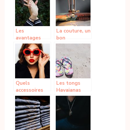
Les
La couture, un
avantages
bon
des bijoux
divertissement
sur-mesure
pour la
famille durant
le week-end
Quels
Les tongs
accessoires
Havaianas
de mode offrir
pour tous, un
à Noël ?
succès
mondial