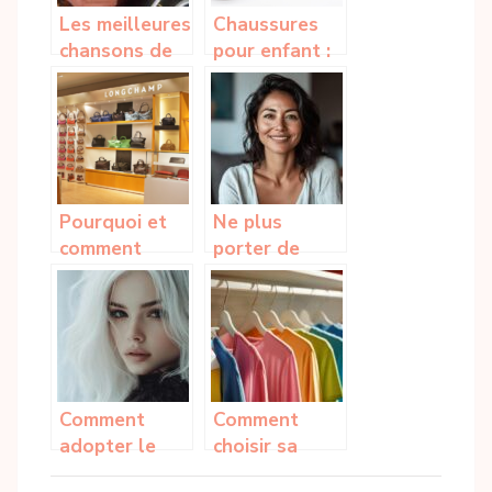
Les meilleures
Chaussures
chansons de
pour enfant :
Rockabilly
comment les
choisir ?
Pourquoi et
Ne plus
comment
porter de
choisir un
fond de teint :
grossiste ?
nos conseils
pour libérer
sa peau des
substances
toxiques
Comment
Comment
adopter le
choisir sa
balayage
lessive liquide