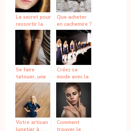
Le secret pour
Que acheter
ressortir la
en cachemire ?
beauté de vos
yeux verts
Se faire
Créez sa
tatouer, une
mode avec la
décision à ne
combinaison
pas prendre à
de style
la légère!
Votre artisan
Comment
lunetier à
trouver le