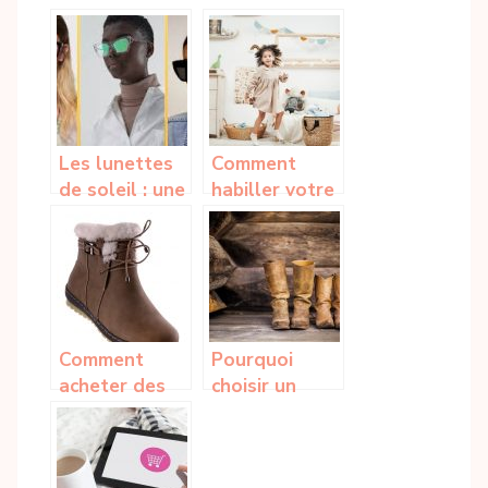
Bordeaux
look idéal en
fonction de sa
morphologie ?
Les lunettes
Comment
de soleil : une
habiller votre
tendance du
enfant de
21e siècle
manière
tendance ?
Comment
Pourquoi
acheter des
choisir un
bottes de
chaussure
travail pour
durable et
femme ?
éthique ?