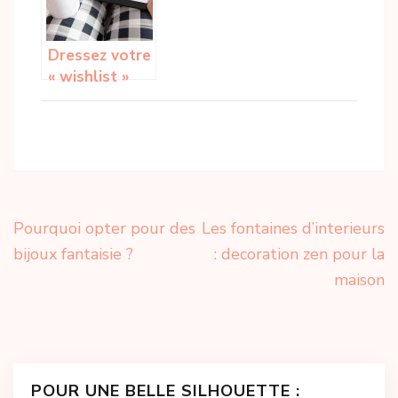
Dressez votre
« wishlist »
pour ce mois
Navigation
Pourquoi opter pour des
Les fontaines d’interieurs
de
bijoux fantaisie ?
: decoration zen pour la
l’article
maison
POUR UNE BELLE SILHOUETTE :